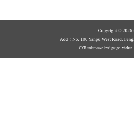
Copyright © 2026 
Add：No. 100 Yanpu West Road, Feng
CYR radar wave level gauge
ybzhan