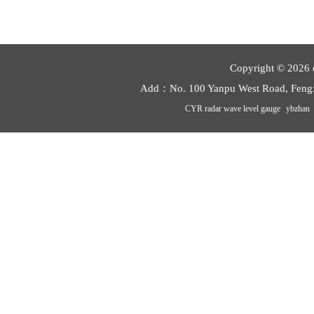
Copyright © 2026 
Add：No. 100 Yanpu West Road, Feng
CYR radar wave level gauge
ybzhan