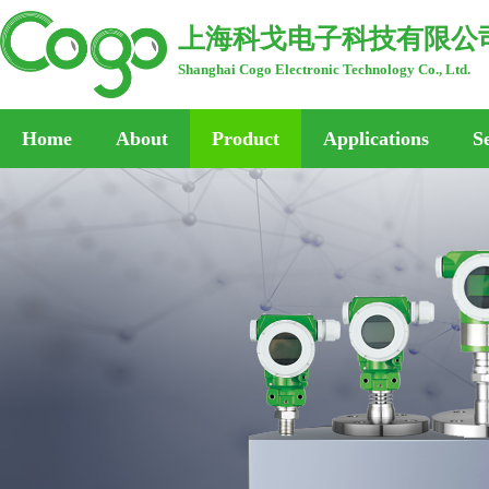
上海科戈电子科技有限公
Shanghai Cogo Electronic Technology Co., Ltd.
Home
About
Product
Applications
S