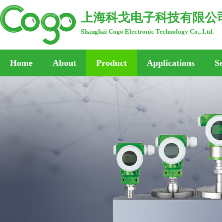
上海科戈电子科技有限公
Shanghai Cogo Electronic Technology Co., Ltd.
Home
About
Product
Applications
S