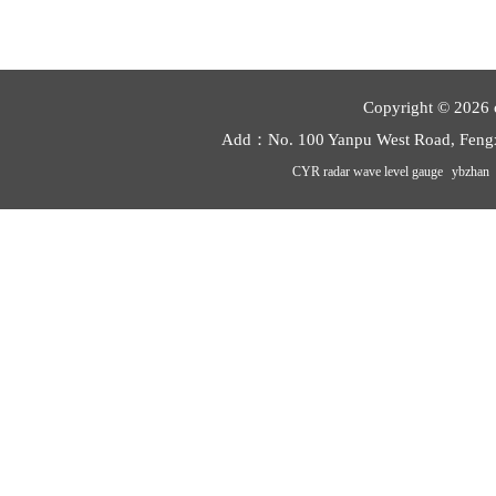
Copyright © 2026 
Add：No. 100 Yanpu West Road, Feng
CYR radar wave level gauge
ybzhan